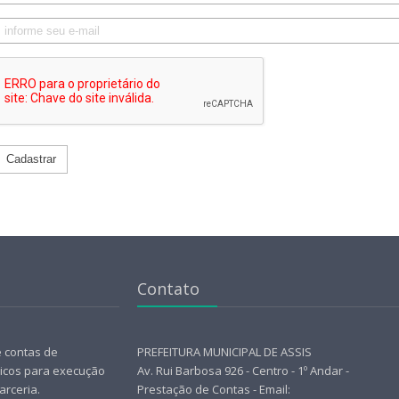
Cadastrar
Contato
e contas de
PREFEITURA MUNICIPAL DE ASSIS
licos para execução
Av. Rui Barbosa 926 - Centro - 1º Andar -
arceria.
Prestação de Contas - Email: